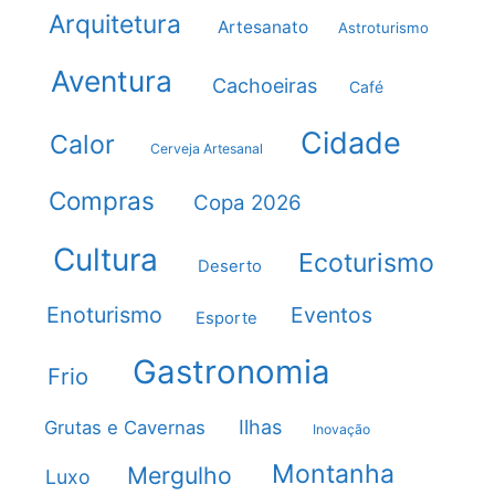
Arquitetura
Artesanato
Astroturismo
Aventura
Cachoeiras
Café
Cidade
Calor
Cerveja Artesanal
Compras
Copa 2026
Cultura
Ecoturismo
Deserto
Enoturismo
Eventos
Esporte
Gastronomia
Frio
Ilhas
Grutas e Cavernas
Inovação
Montanha
Mergulho
Luxo