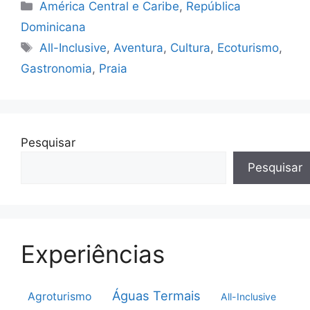
Categorias
América Central e Caribe
,
República
Dominicana
Tags
All-Inclusive
,
Aventura
,
Cultura
,
Ecoturismo
,
Gastronomia
,
Praia
Pesquisar
Pesquisar
Experiências
Águas Termais
Agroturismo
All-Inclusive