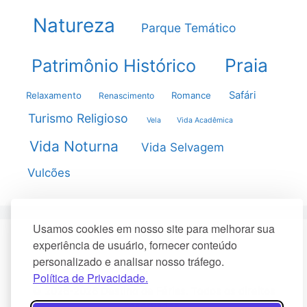
Natureza
Parque Temático
Praia
Patrimônio Histórico
Safári
Relaxamento
Romance
Renascimento
Turismo Religioso
Vela
Vida Acadêmica
Vida Noturna
Vida Selvagem
Vulcões
Usamos cookies em nosso site para melhorar sua
experiência de usuário, fornecer conteúdo
Sobre Nós
Termos de Uso
personalizado e analisar nosso tráfego.
Política de Privacidade
Política de Privacidade.
© 2026-2026 Destino de Férias. Todos os direitos
reservados.