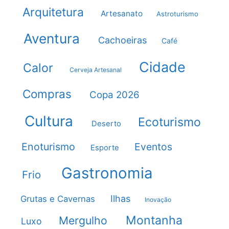
Arquitetura
Artesanato
Astroturismo
Aventura
Cachoeiras
Café
Cidade
Calor
Cerveja Artesanal
Compras
Copa 2026
Cultura
Ecoturismo
Deserto
Enoturismo
Eventos
Esporte
Gastronomia
Frio
Ilhas
Grutas e Cavernas
Inovação
Montanha
Mergulho
Luxo