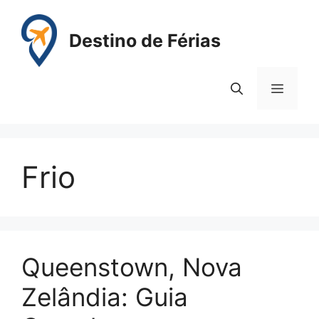
Pular
para
Destino de Férias
o
conteúdo
Menu
Frio
Queenstown, Nova
Zelândia: Guia