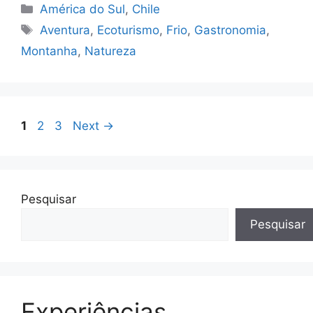
Categorias
América do Sul
,
Chile
Tags
Aventura
,
Ecoturismo
,
Frio
,
Gastronomia
,
Montanha
,
Natureza
Page
Page
Page
1
2
3
Next
→
Pesquisar
Pesquisar
Experiências