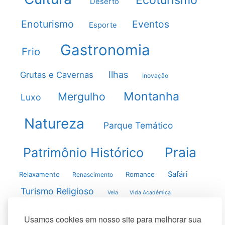
Deserto
Enoturismo
Eventos
Esporte
Gastronomia
Frio
Ilhas
Grutas e Cavernas
Inovação
Montanha
Mergulho
Luxo
Natureza
Parque Temático
Praia
Patrimônio Histórico
Safári
Relaxamento
Romance
Renascimento
Turismo Religioso
Vela
Vida Acadêmica
Vida Noturna
Vida Selvagem
Usamos cookies em nosso site para melhorar sua