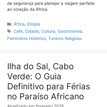
de segurança para planejar a viagem perfeita
ao coração da África.
Categorias
África
,
Etiópia
Tags
Café
,
Cidade
,
Cultura
,
Gastronomia
,
Patrimônio Histórico
,
Turismo Religioso
Ilha do Sal, Cabo
Verde: O Guia
Definitivo para Férias
no Paraíso Africano
Atualizado em
fevereiro 2026