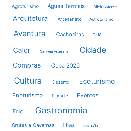
Águas Termais
Agroturismo
All-Inclusive
Arquitetura
Artesanato
Astroturismo
Aventura
Cachoeiras
Café
Cidade
Calor
Cerveja Artesanal
Compras
Copa 2026
Cultura
Ecoturismo
Deserto
Enoturismo
Eventos
Esporte
Gastronomia
Frio
Ilhas
Grutas e Cavernas
Inovação