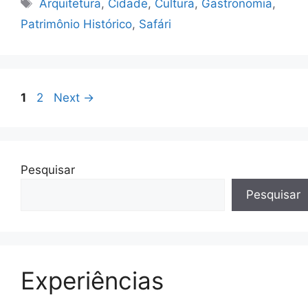
Tags
Arquitetura
,
Cidade
,
Cultura
,
Gastronomia
,
Patrimônio Histórico
,
Safári
Page
Page
1
2
Next
→
Pesquisar
Pesquisar
Experiências