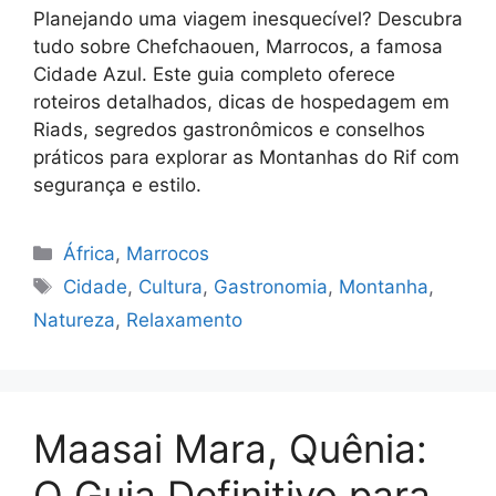
Planejando uma viagem inesquecível? Descubra
tudo sobre Chefchaouen, Marrocos, a famosa
Cidade Azul. Este guia completo oferece
roteiros detalhados, dicas de hospedagem em
Riads, segredos gastronômicos e conselhos
práticos para explorar as Montanhas do Rif com
segurança e estilo.
Categorias
África
,
Marrocos
Tags
Cidade
,
Cultura
,
Gastronomia
,
Montanha
,
Natureza
,
Relaxamento
Maasai Mara, Quênia:
O Guia Definitivo para