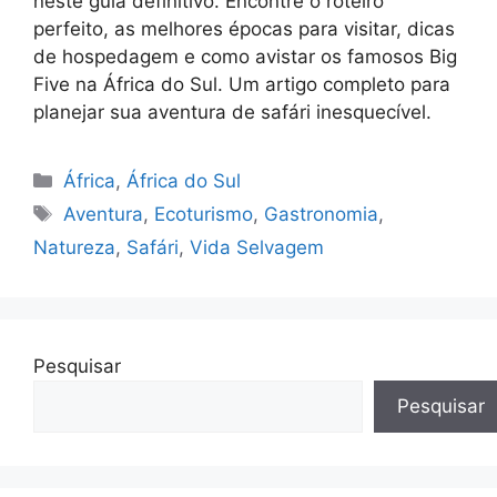
neste guia definitivo. Encontre o roteiro
perfeito, as melhores épocas para visitar, dicas
de hospedagem e como avistar os famosos Big
Five na África do Sul. Um artigo completo para
planejar sua aventura de safári inesquecível.
Categorias
África
,
África do Sul
Tags
Aventura
,
Ecoturismo
,
Gastronomia
,
Natureza
,
Safári
,
Vida Selvagem
Pesquisar
Pesquisar