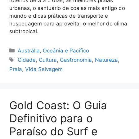
roteiros de 3 a 5 dias, as melhores praias
urbanas, o santuário de coalas mais antigo do
mundo e dicas práticas de transporte e
hospedagem para aproveitar o melhor do clima
subtropical.
Categorias
Austrália
,
Oceânia e Pacífico
Tags
Cidade
,
Cultura
,
Gastronomia
,
Natureza
,
Praia
,
Vida Selvagem
Gold Coast: O Guia
Definitivo para o
Paraíso do Surf e