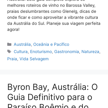
melhores roteiros de vinho no Barossa Valley,
praias deslumbrantes como Glenelg, dicas de
onde ficar e como aproveitar a vibrante cultura
da Austrália do Sul. Planeje sua viagem perfeita
agora!
Categorias
Austrália
,
Oceânia e Pacífico
Tags
Cultura
,
Enoturismo
,
Gastronomia
,
Natureza
,
Praia
,
Vida Selvagem
Byron Bay, Austrália: O
Guia Definitivo para o
Paraíso Boêmio e do