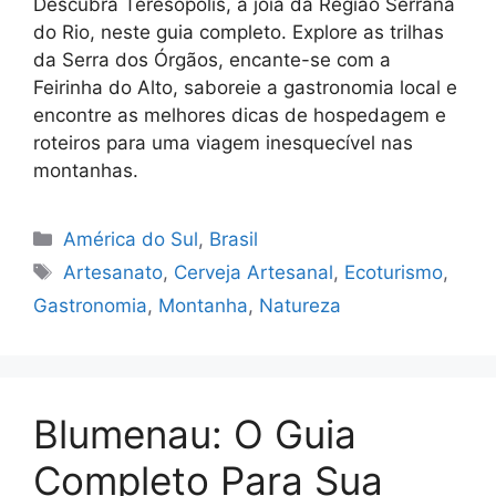
Descubra Teresópolis, a joia da Região Serrana
do Rio, neste guia completo. Explore as trilhas
da Serra dos Órgãos, encante-se com a
Feirinha do Alto, saboreie a gastronomia local e
encontre as melhores dicas de hospedagem e
roteiros para uma viagem inesquecível nas
montanhas.
Categorias
América do Sul
,
Brasil
Tags
Artesanato
,
Cerveja Artesanal
,
Ecoturismo
,
Gastronomia
,
Montanha
,
Natureza
Blumenau: O Guia
Completo Para Sua