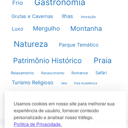
Gastronomia
Frio
Ilhas
Grutas e Cavernas
Inovação
Montanha
Mergulho
Luxo
Natureza
Parque Temático
Praia
Patrimônio Histórico
Safári
Relaxamento
Romance
Renascimento
Turismo Religioso
Vela
Vida Acadêmica
Vida Noturna
Vida Selvagem
Usamos cookies em nosso site para melhorar sua
Vulcões
experiência de usuário, fornecer conteúdo
personalizado e analisar nosso tráfego.
Política de Privacidade.