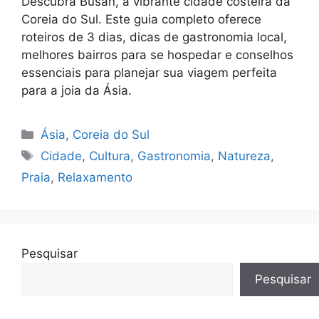
Descubra Busan, a vibrante cidade costeira da
Coreia do Sul. Este guia completo oferece
roteiros de 3 dias, dicas de gastronomia local,
melhores bairros para se hospedar e conselhos
essenciais para planejar sua viagem perfeita
para a joia da Ásia.
Categorias
Ásia
,
Coreia do Sul
Tags
Cidade
,
Cultura
,
Gastronomia
,
Natureza
,
Praia
,
Relaxamento
Pesquisar
Pesquisar