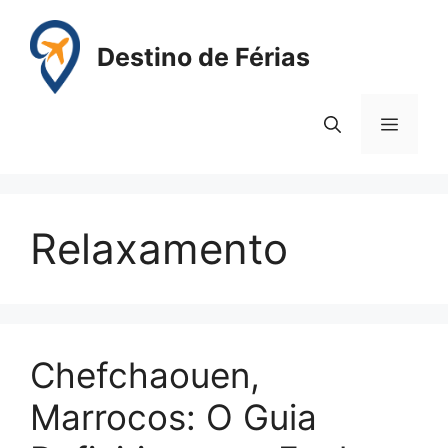
Pular
para
Destino de Férias
o
conteúdo
Menu
Relaxamento
Chefchaouen,
Marrocos: O Guia