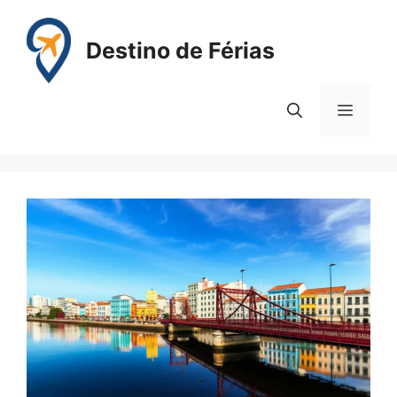
Pular
para
Destino de Férias
o
conteúdo
Menu