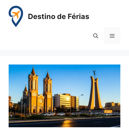
Pular
para
Destino de Férias
o
conteúdo
Menu