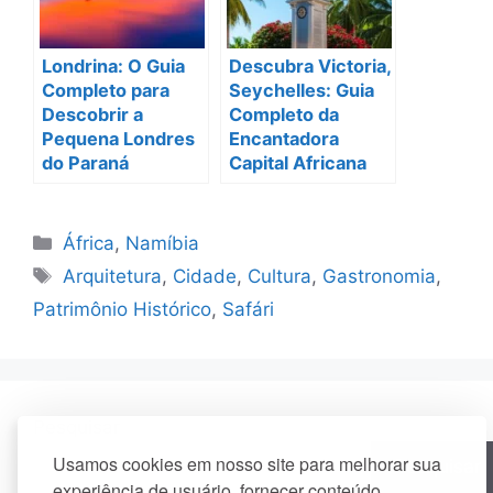
Londrina: O Guia
Descubra Victoria,
Completo para
Seychelles: Guia
Descobrir a
Completo da
Pequena Londres
Encantadora
do Paraná
Capital Africana
Categorias
África
,
Namíbia
Tags
Arquitetura
,
Cidade
,
Cultura
,
Gastronomia
,
Patrimônio Histórico
,
Safári
Pesquisar
Usamos cookies em nosso site para melhorar sua
Pesquisar
experiência de usuário, fornecer conteúdo