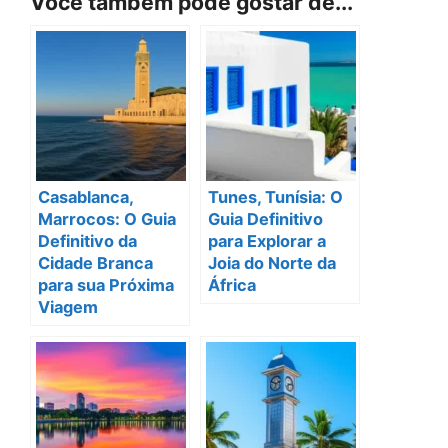
Você também pode gostar de...
Casablanca,
Tunes, Tunísia: O
Marrocos: O Guia
Guia Definitivo
Definitivo da
para Explorar a
Cidade Branca
Joia do Norte da
para sua Próxima
África
Viagem