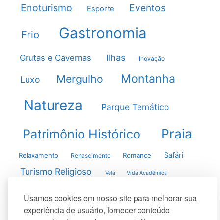
Enoturismo
Eventos
Esporte
Gastronomia
Frio
Ilhas
Grutas e Cavernas
Inovação
Montanha
Mergulho
Luxo
Natureza
Parque Temático
Praia
Patrimônio Histórico
Safári
Relaxamento
Romance
Renascimento
Turismo Religioso
Vela
Vida Acadêmica
Vida Noturna
Vida Selvagem
Usamos cookies em nosso site para melhorar sua
experiência de usuário, fornecer conteúdo
Vulcões