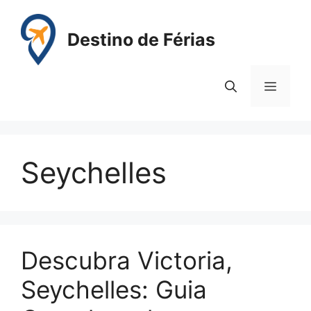
Pular
para
Destino de Férias
o
conteúdo
Menu
Seychelles
Descubra Victoria,
Seychelles: Guia