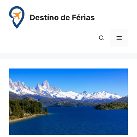
Pular
para
Destino de Férias
o
conteúdo
Menu