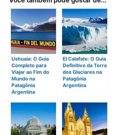
Você também pode gostar de...
Ushuaia: O Guia
El Calafate: O Guia
Completo para
Definitivo da Terra
Viajar ao Fim do
dos Glaciares na
Mundo na
Patagônia
Patagônia
Argentina
Argentina