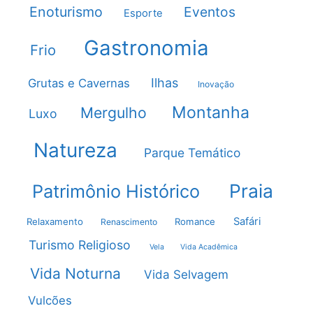
Enoturismo
Eventos
Esporte
Gastronomia
Frio
Ilhas
Grutas e Cavernas
Inovação
Montanha
Mergulho
Luxo
Natureza
Parque Temático
Praia
Patrimônio Histórico
Safári
Relaxamento
Romance
Renascimento
Turismo Religioso
Vela
Vida Acadêmica
Vida Noturna
Vida Selvagem
Vulcões