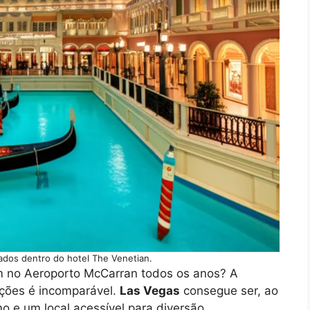
ados dentro do hotel The Venetian.
m no Aeroporto McCarran todos os anos? A
ações é incomparável.
Las Vegas
consegue ser, ao
 e um local acessível para diversão