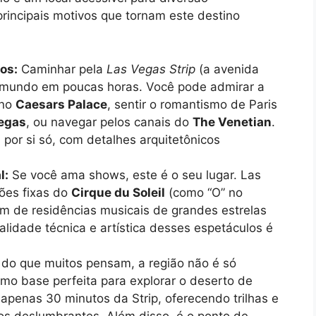
rincipais motivos que tornam este destino
os:
Caminhar pela
Las Vegas Strip
(a avenida
o mundo em poucas horas. Você pode admirar a
 no
Caesars Palace
, sentir o romantismo de Paris
Vegas
, ou navegar pelos canais do
The Venetian
.
 por si só, com detalhes arquitetônicos
l:
Se você ama shows, este é o seu lugar. Las
ões fixas do
Cirque du Soleil
(como “O” no
ém de residências musicais de grandes estrelas
lidade técnica e artística desses espetáculos é
 do que muitos pensam, a região não é só
mo base perfeita para explorar o deserto de
 apenas 30 minutos da Strip, oferecendo trilhas e
s deslumbrantes. Além disso, é o ponto de