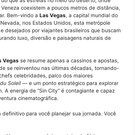
 do que as estrelas no meio do deserto, onde
de Veneza coexistem a poucos metros de distância,
bar. Bem-vindo a
Las Vegas
, a capital mundial do
 Nevada, nos Estados Unidos, esta metrópole
 e desejados por viajantes brasileiros que buscam
urando luxo, diversão e paisagens naturais de
s Vegas
se resume apenas a cassinos e apostas,
ade se reinventou nas últimas décadas, tornando-
chefs celebridades, palco dos maiores
du Soleil
— e um ponto estratégico para explorar
 A energia de “Sin City” é contagiante e capaz
ventura cinematográfica.
definitivo para você planejar sua jornada. Você