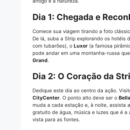
antigo e a natureza.
Dia 1: Chegada e Recon
Comece sua viagem tirando a foto clássi
De lá, suba a Strip explorando os hotéis 
com tubarões), o
Luxor
(a famosa pirâmi
pode andar em uma montanha-russa que p
Grand
.
Dia 2: O Coração da Stri
Dedique este dia ao centro da ação. Visi
CityCenter
. O ponto alto deve ser o
Bell
muda a cada estação e, à noite, assista 
gratuito de água, música e luzes que é a
vista para as fontes.