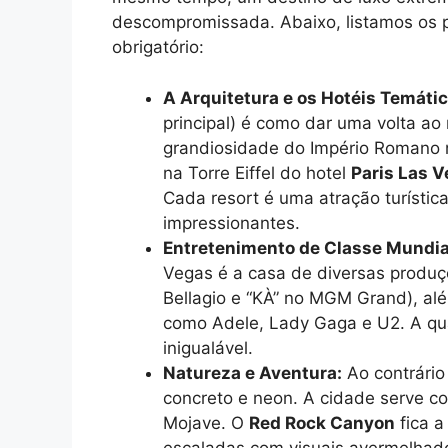
descompromissada. Abaixo, listamos os p
obrigatório:
A Arquitetura e os Hotéis Temátic
principal) é como dar uma volta a
grandiosidade do Império Romano
na Torre Eiffel do hotel
Paris Las 
Cada resort é uma atração turística
impressionantes.
Entretenimento de Classe Mundia
Vegas é a casa de diversas produç
Bellagio e “KÀ” no MGM Grand), al
como Adele, Lady Gaga e U2. A qua
inigualável.
Natureza e Aventura:
Ao contrário
concreto e neon. A cidade serve co
Mojave. O
Red Rock Canyon
fica a
escaladas com visuais avermelhado