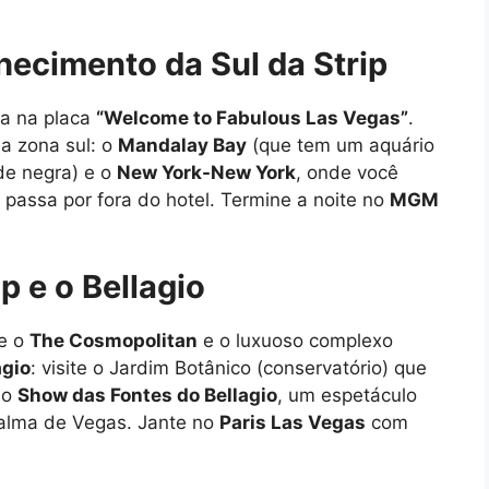
hecimento da Sul da Strip
ca na placa
“Welcome to Fabulous Las Vegas”
.
da zona sul: o
Mandalay Bay
(que tem um aquário
de negra) e o
New York-New York
, onde você
assa por fora do hotel. Termine a noite no
MGM
p e o Bellagio
te o
The Cosmopolitan
e o luxuoso complexo
agio
: visite o Jardim Botânico (conservatório) que
ao
Show das Fontes do Bellagio
, um espetáculo
 alma de Vegas. Jante no
Paris Las Vegas
com