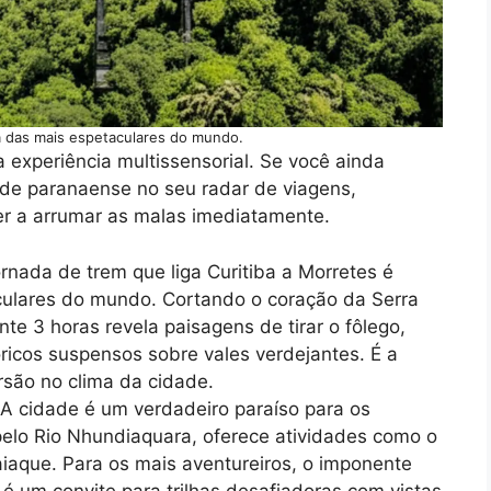
a das mais espetaculares do mundo.
experiência multissensorial. Se você ainda
ade paranaense no seu radar de viagens,
er a arrumar as malas imediatamente.
rnada de trem que liga Curitiba a Morretes é
ulares do mundo. Cortando o coração da Serra
te 3 horas revela paisagens de tirar o fôlego,
óricos suspensos sobre vales verdejantes. É a
rsão no clima da cidade.
A cidade é um verdadeiro paraíso para os
elo Rio Nhundiaquara, oferece atividades como o
aiaque. Para os mais aventureiros, o imponente
é um convite para trilhas desafiadoras com vistas