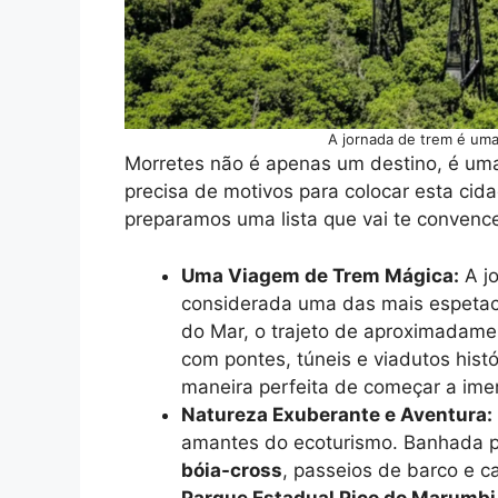
A jornada de trem é um
Morretes não é apenas um destino, é uma 
precisa de motivos para colocar esta cid
preparamos uma lista que vai te convenc
Uma Viagem de Trem Mágica:
A jo
considerada uma das mais espetac
do Mar, o trajeto de aproximadamen
com pontes, túneis e viadutos hist
maneira perfeita de começar a ime
Natureza Exuberante e Aventura:
amantes do ecoturismo. Banhada p
bóia-cross
, passeios de barco e c
Parque Estadual Pico do Marumbi