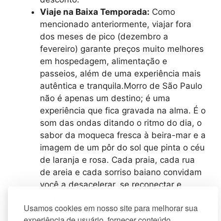
Viaje na Baixa Temporada:
Como
mencionado anteriormente, viajar fora
dos meses de pico (dezembro a
fevereiro) garante preços muito melhores
em hospedagem, alimentação e
passeios, além de uma experiência mais
autêntica e tranquila.Morro de São Paulo
não é apenas um destino; é uma
experiência que fica gravada na alma. É o
som das ondas ditando o ritmo do dia, o
sabor da moqueca fresca à beira-mar e a
imagem de um pôr do sol que pinta o céu
de laranja e rosa. Cada praia, cada rua
de areia e cada sorriso baiano convidam
você a desacelerar, se reconectar e
simplesmente viver o momento. Este guia
Usamos cookies em nosso site para melhorar sua
foi criado para ser seu companheiro de
experiência de usuário, fornecer conteúdo