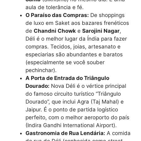
aula de tolerância e fé.
O Paraíso das Compras:
De shoppings
de luxo em Saket aos bazares frenéticos
de
Chandni Chowk
e
Sarojini Nagar
,
Déli é o melhor lugar da Índia para fazer
compras. Tecidos, joias, artesanato e
especiarias são abundantes e baratos
(especialmente se você souber
pechinchar).
A Porta de Entrada do Triângulo
Dourado:
Nova Déli é o vértice principal
do famoso circuito turístico “Triângulo
Dourado”, que inclui Agra (Taj Mahal) e
Jaipur. É o ponto de partida logístico
perfeito, com o melhor aeroporto do país
(Indira Gandhi International Airport).
Gastronomia de Rua Lendária:
A comida