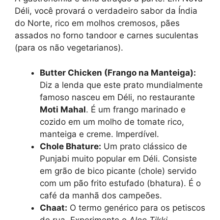
Déli, você provará o verdadeiro sabor da Índia
do Norte, rico em molhos cremosos, pães
assados no forno tandoor e carnes suculentas
(para os não vegetarianos).
Butter Chicken (Frango na Manteiga):
Diz a lenda que este prato mundialmente
famoso nasceu em Déli, no restaurante
Moti Mahal
. É um frango marinado e
cozido em um molho de tomate rico,
manteiga e creme. Imperdível.
Chole Bhature:
Um prato clássico de
Punjabi muito popular em Déli. Consiste
em grão de bico picante (chole) servido
com um pão frito estufado (bhatura). É o
café da manhã dos campeões.
Chaat:
O termo genérico para os petiscos
de rua. Experimente o
Aloo Tikki