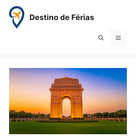
Pular
para
Destino de Férias
o
conteúdo
Menu