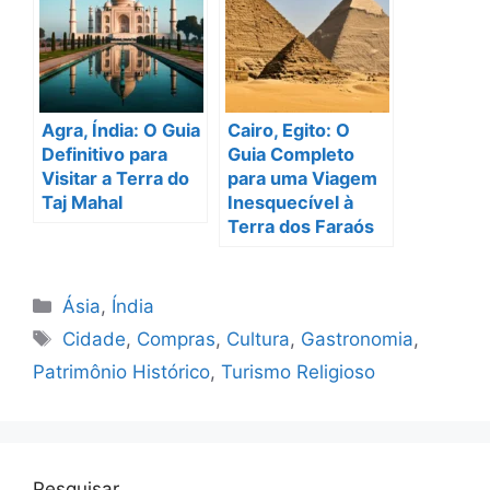
Agra, Índia: O Guia
Cairo, Egito: O
Definitivo para
Guia Completo
Visitar a Terra do
para uma Viagem
Taj Mahal
Inesquecível à
Terra dos Faraós
Categorias
Ásia
,
Índia
Tags
Cidade
,
Compras
,
Cultura
,
Gastronomia
,
Patrimônio Histórico
,
Turismo Religioso
Pesquisar