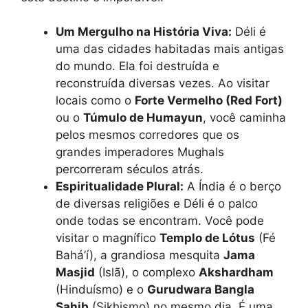
Um Mergulho na História Viva:
Déli é
uma das cidades habitadas mais antigas
do mundo. Ela foi destruída e
reconstruída diversas vezes. Ao visitar
locais como o
Forte Vermelho (Red Fort)
ou o
Túmulo de Humayun
, você caminha
pelos mesmos corredores que os
grandes imperadores Mughals
percorreram séculos atrás.
Espiritualidade Plural:
A Índia é o berço
de diversas religiões e Déli é o palco
onde todas se encontram. Você pode
visitar o magnífico
Templo de Lótus
(Fé
Bahá’í), a grandiosa mesquita
Jama
Masjid
(Islã), o complexo
Akshardham
(Hinduísmo) e o
Gurudwara Bangla
Sahib
(Sikhismo) no mesmo dia. É uma