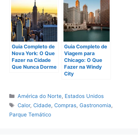
Guia Completo de
Guia Completo de
Nova York: O Que
Viagem para
Fazer na Cidade
Chicago: O Que
Que Nunca Dorme
Fazer na Windy
City
Categorias
América do Norte
,
Estados Unidos
Tags
Calor
,
Cidade
,
Compras
,
Gastronomia
,
Parque Temático