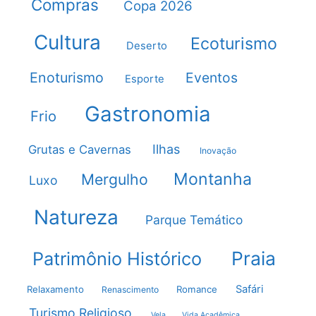
Compras
Copa 2026
Cultura
Ecoturismo
Deserto
Enoturismo
Eventos
Esporte
Gastronomia
Frio
Ilhas
Grutas e Cavernas
Inovação
Montanha
Mergulho
Luxo
Natureza
Parque Temático
Praia
Patrimônio Histórico
Safári
Relaxamento
Romance
Renascimento
Turismo Religioso
Vela
Vida Acadêmica