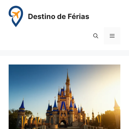
Pular
para
Destino de Férias
o
conteúdo
Menu