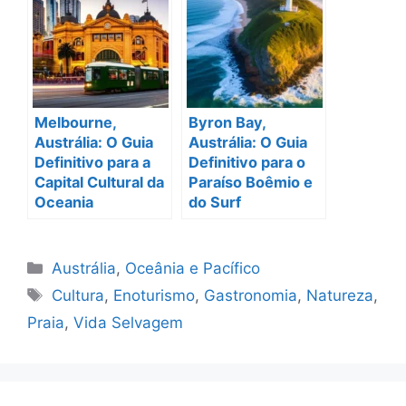
Melbourne,
Byron Bay,
Austrália: O Guia
Austrália: O Guia
Definitivo para a
Definitivo para o
Capital Cultural da
Paraíso Boêmio e
Oceania
do Surf
Categorias
Austrália
,
Oceânia e Pacífico
Tags
Cultura
,
Enoturismo
,
Gastronomia
,
Natureza
,
Praia
,
Vida Selvagem