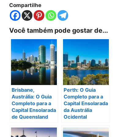
Compartilhe
Você também pode gostar de...
Brisbane,
Perth: O Guia
Austrália: O Guia
Completo para a
Completo para a
Capital Ensolarada
Capital Ensolarada
da Austrália
de Queensland
Ocidental