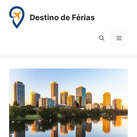
Pular
para
Destino de Férias
o
conteúdo
Menu