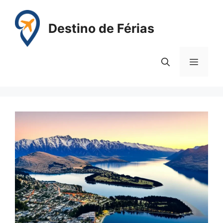
Pular
para
Destino de Férias
o
conteúdo
Menu