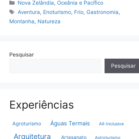
Categorias
Nova Zelândia
,
Oceânia e Pacífico
Tags
Aventura
,
Enoturismo
,
Frio
,
Gastronomia
,
Montanha
,
Natureza
Pesquisar
Pesquisar
Experiências
Águas Termais
Agroturismo
All-Inclusive
Arquitetura
Artesanato
Astroturismo