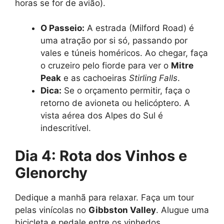
horas se for de avião).
O Passeio:
A estrada (Milford Road) é
uma atração por si só, passando por
vales e túneis homéricos. Ao chegar, faça
o cruzeiro pelo fiorde para ver o
Mitre
Peak
e as cachoeiras
Stirling Falls
.
Dica:
Se o orçamento permitir, faça o
retorno de avioneta ou helicóptero. A
vista aérea dos Alpes do Sul é
indescritível.
Dia 4: Rota dos Vinhos e
Glenorchy
Dedique a manhã para relaxar. Faça um tour
pelas vinícolas no
Gibbston Valley
. Alugue uma
bicicleta e pedale entre os vinhedos,