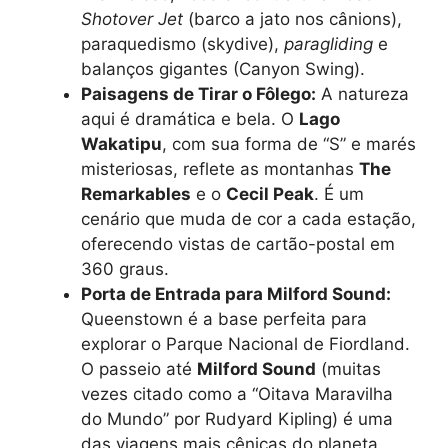
Shotover Jet
(barco a jato nos cânions),
paraquedismo (skydive),
paragliding
e
balanços gigantes (Canyon Swing).
Paisagens de Tirar o Fôlego:
A natureza
aqui é dramática e bela. O
Lago
Wakatipu
, com sua forma de “S” e marés
misteriosas, reflete as montanhas
The
Remarkables
e o
Cecil Peak
. É um
cenário que muda de cor a cada estação,
oferecendo vistas de cartão-postal em
360 graus.
Porta de Entrada para Milford Sound:
Queenstown é a base perfeita para
explorar o Parque Nacional de Fiordland.
O passeio até
Milford Sound
(muitas
vezes citado como a “Oitava Maravilha
do Mundo” por Rudyard Kipling) é uma
das viagens mais cênicas do planeta,