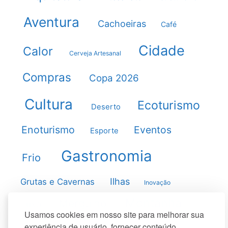
Aventura
Cachoeiras
Café
Cidade
Calor
Cerveja Artesanal
Compras
Copa 2026
Cultura
Ecoturismo
Deserto
Enoturismo
Eventos
Esporte
Gastronomia
Frio
Ilhas
Grutas e Cavernas
Inovação
Montanha
Mergulho
Luxo
Usamos cookies em nosso site para melhorar sua
experiência de usuário, fornecer conteúdo