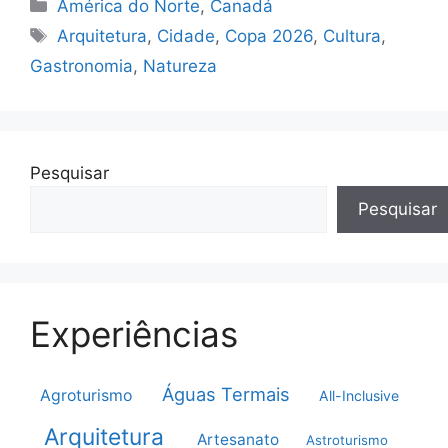
Categorias
América do Norte
,
Canadá
Tags
Arquitetura
,
Cidade
,
Copa 2026
,
Cultura
,
Gastronomia
,
Natureza
Pesquisar
Pesquisar
Experiências
Águas Termais
Agroturismo
All-Inclusive
Arquitetura
Artesanato
Astroturismo