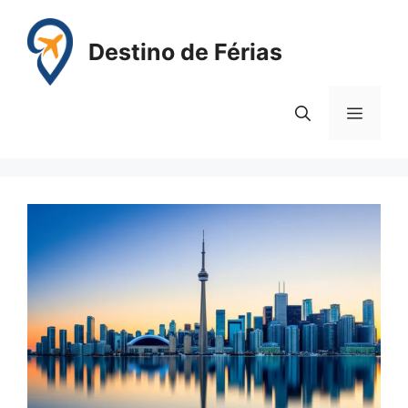
Pular
para
Destino de Férias
o
conteúdo
Menu