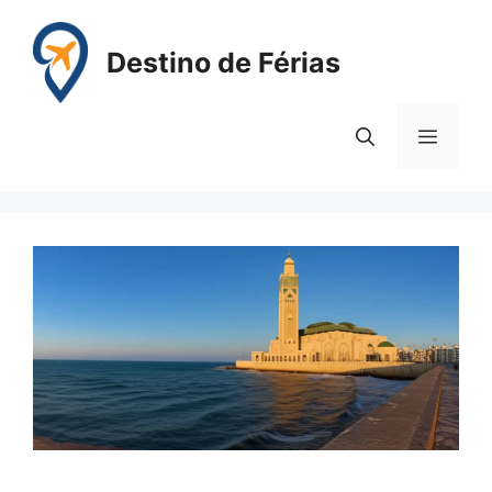
Pular
para
Destino de Férias
o
conteúdo
Menu