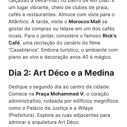
calçadão à beira-mar) no bairro de Ain Diab. É
um lugar vibrante, cheio de clubes de praia,
cafés e restaurantes. Almoce com vista para o
Atlântico. À tarde, visite o
Morocco Mall
se
gostar de compras ou relaxe em um dos cafés
locais. Para o jantar, considere o famoso
Rick’s
Café
, uma recriação do cenário do filme
“Casablanca”. Embora turístico, o ambiente com
piano ao vivo e decoração anos 40 é mágico.
Dia 2: Art Déco e a Medina
Dedique o segundo dia ao centro da cidade.
Comece na
Praça Mohammed V
, o coração
administrativo, rodeada por edifícios magníficos
como o Palácio da Justiça e a Wilaya
(Prefeitura). Explore as ruas adjacentes para
admirar a arquitetura Art Déco.