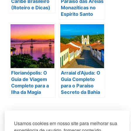
Caribe Brasileiro
Paraíso das Areias
(Roteiro e Dicas)
Monazíticas no
Espírito Santo
Florianópolis: O
Arraial d’Ajuda: O
Guia de Viagem
Guia Completo
Completo para a
para o Paraíso
Ilha da Magia
Secreto da Bahia
Categorias
América do Sul
,
Brasil
Tags
Aventura
,
Calor
,
Gastronomia
,
Mergulho
,
Usamos cookies em nosso site para melhorar sua
experiência de usuário, fornecer conteúdo