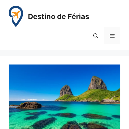
Pular
para
Destino de Férias
o
conteúdo
Menu