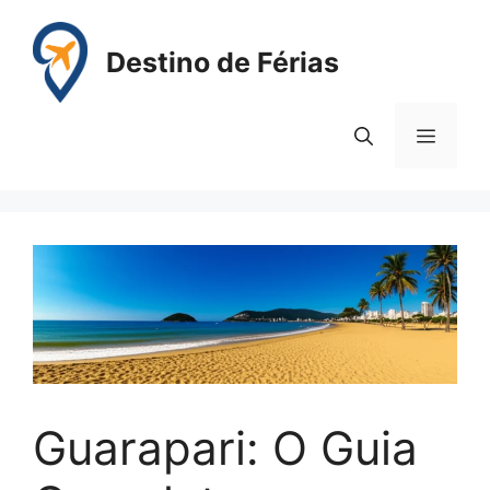
Pular
para
Destino de Férias
o
conteúdo
Menu
Guarapari: O Guia