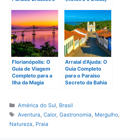
Florianópolis: O
Arraial d’Ajuda: O
Guia de Viagem
Guia Completo
Completo para a
para o Paraíso
Ilha da Magia
Secreto da Bahia
Categorias
América do Sul
,
Brasil
Tags
Aventura
,
Calor
,
Gastronomia
,
Mergulho
,
Natureza
,
Praia