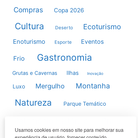
Compras
Copa 2026
Cultura
Ecoturismo
Deserto
Enoturismo
Eventos
Esporte
Gastronomia
Frio
Ilhas
Grutas e Cavernas
Inovação
Montanha
Mergulho
Luxo
Natureza
Parque Temático
Praia
Patrimônio Histórico
Usamos cookies em nosso site para melhorar sua
Safári
Relaxamento
Romance
Renascimento
experiência de usuário, fornecer conteúdo