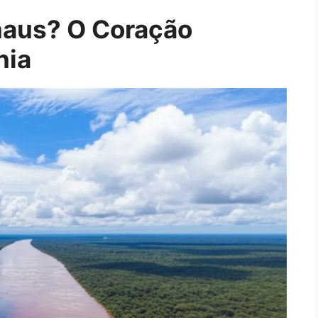
naus? O Coração
nia