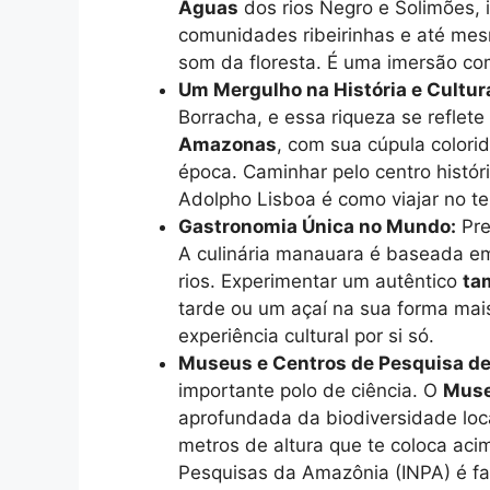
Águas
dos rios Negro e Solimões, i
comunidades ribeirinhas e até mes
som da floresta. É uma imersão co
Um Mergulho na História e Cultur
Borracha, e essa riqueza se reflet
Amazonas
, com sua cúpula colorid
época. Caminhar pelo centro históri
Adolpho Lisboa é como viajar no t
Gastronomia Única no Mundo:
Pre
A culinária manauara é baseada em 
rios. Experimentar um autêntico
ta
tarde ou um açaí na sua forma mai
experiência cultural por si só.
Museus e Centros de Pesquisa de
importante polo de ciência. O
Muse
aprofundada da biodiversidade loc
metros de altura que te coloca acim
Pesquisas da Amazônia (INPA) é f