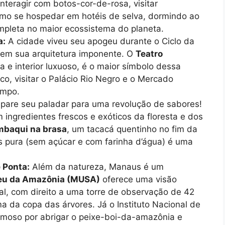
nteragir com botos-cor-de-rosa, visitar
mo se hospedar em hotéis de selva, dormindo ao
mpleta no maior ecossistema do planeta.
a:
A cidade viveu seu apogeu durante o Ciclo da
e em sua arquitetura imponente. O
Teatro
a e interior luxuoso, é o maior símbolo dessa
co, visitar o Palácio Rio Negro e o Mercado
empo.
pare seu paladar para uma revolução de sabores!
ingredientes frescos e exóticos da floresta e dos
mbaqui na brasa
, um tacacá quentinho no fim da
s pura (sem açúcar e com farinha d’água) é uma
 Ponta:
Além da natureza, Manaus é um
u da Amazônia (MUSA)
oferece uma visão
al, com direito a uma torre de observação de 42
a da copa das árvores. Já o Instituto Nacional de
amoso por abrigar o peixe-boi-da-amazônia e