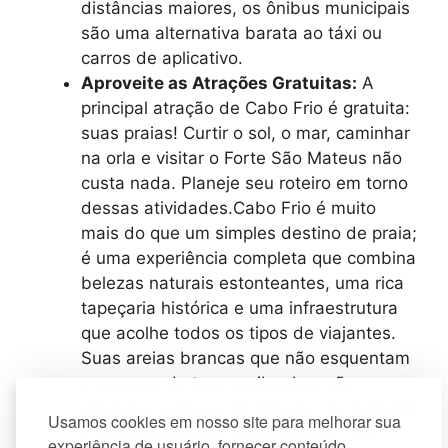
distâncias maiores, os ônibus municipais
são uma alternativa barata ao táxi ou
carros de aplicativo.
Aproveite as Atrações Gratuitas:
A
principal atração de Cabo Frio é gratuita:
suas praias! Curtir o sol, o mar, caminhar
na orla e visitar o Forte São Mateus não
custa nada. Planeje seu roteiro em torno
dessas atividades.Cabo Frio é muito
mais do que um simples destino de praia;
é uma experiência completa que combina
belezas naturais estonteantes, uma rica
tapeçaria histórica e uma infraestrutura
que acolhe todos os tipos de viajantes.
Suas areias brancas que não esquentam
e seu mar de tons caribenhos são
apenas o começo da jornada. Ao explorar
Usamos cookies em nosso site para melhorar sua
o charmoso Bairro da Passagem, ao
experiência de usuário, fornecer conteúdo