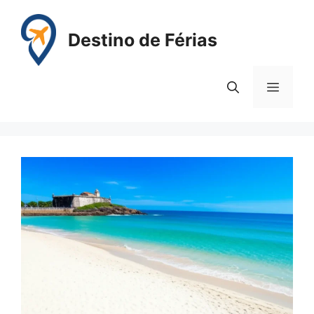
Pular
para
Destino de Férias
o
conteúdo
Menu