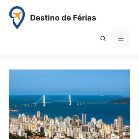
Pular
para
Destino de Férias
o
conteúdo
Menu