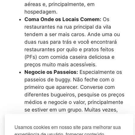
aéreas e, principalmente, em
hospedagem.
Coma Onde os Locais Comem:
Os
restaurantes na rua principal da vila
tendem a ser mais caros. Ande uma ou
duas ruas para trás e você encontrará
restaurantes por quilo e pratos feitos
(PFs) com comida caseira deliciosa e
preços muito mais acessíveis.
Negocie os Passeios:
Especialmente os
passeios de buggy. Não feche com o
primeiro que aparecer. Converse com
diferentes bugueiros, pesquise os preços
médios e negocie o valor, principalmente
se estiver em um grupo. Muitas vezes,
fechar um pacote com o mesmo bugueiro
para diferentes dias pode garantir um
Usamos cookies em nosso site para melhorar sua
bom desconto.
experiência de usuário, fornecer conteúdo